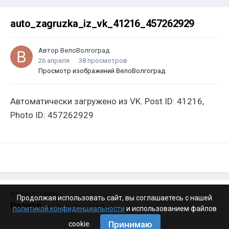
auto_zagruzka_iz_vk_41216_457262929
Автор
ВелоВолгоград
26 апреля
38 просмотров
Просмотр изображений ВелоВолгоград
Автоматически загружено из VK. Post ID: 41216,
Photo ID: 457262929
ИЗ КАТЕГОРИИ:
Продолжая использовать сайт, вы соглашаетесь с нашей
Разное
· 4 199 изображений
политикой конфиденциальности
и использованием файлов
Принимаю
cookie.