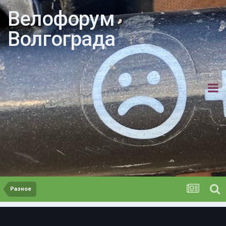
Велофорум
Волгограда
Разное