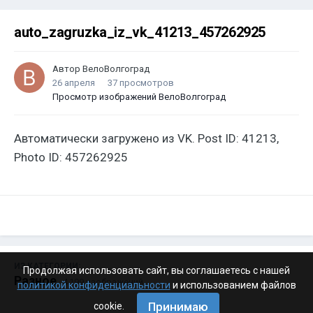
auto_zagruzka_iz_vk_41213_457262925
Автор
ВелоВолгоград
26 апреля
37 просмотров
Просмотр изображений ВелоВолгоград
Автоматически загружено из VK. Post ID: 41213,
Photo ID: 457262925
ИЗ КАТЕГОРИИ:
Продолжая использовать сайт, вы соглашаетесь с нашей
Разное
· 4 199 изображений
политикой конфиденциальности
и использованием файлов
Принимаю
cookie.