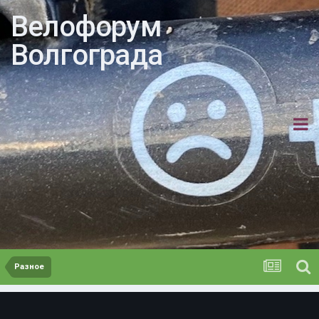
Велофорум
Волгограда
Разное