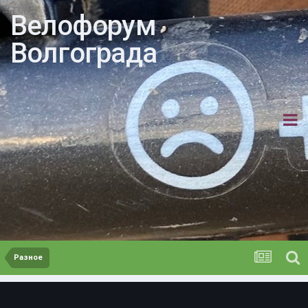
Велофорум
Волгограда
Разное