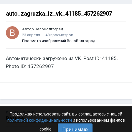
auto_zagruzka_iz_vk_41185_457262907
Автор
ВелоВолгоград
23 апреля
48 просмотров
Просмотр изображений ВелоВолгоград
Автоматически загружено из VK. Post ID: 41185,
Photo ID: 457262907
ИЗ КАТЕГОРИИ:
Продолжая использовать сайт, вы соглашаетесь с нашей
Разное
· 4 199 изображений
политикой конфиденциальности
и использованием файлов
Принимаю
cookie.