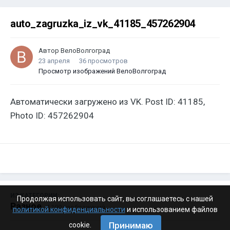
auto_zagruzka_iz_vk_41185_457262904
Автор
ВелоВолгоград
23 апреля
36 просмотров
Просмотр изображений ВелоВолгоград
Автоматически загружено из VK. Post ID: 41185,
Photo ID: 457262904
ИЗ КАТЕГОРИИ:
Продолжая использовать сайт, вы соглашаетесь с нашей
Разное
· 4 199 изображений
политикой конфиденциальности
и использованием файлов
Принимаю
cookie.