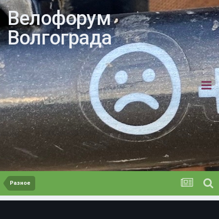
Велофорум
Волгограда
Разное