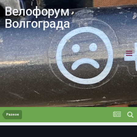
Велофорум
Волгограда
Разное