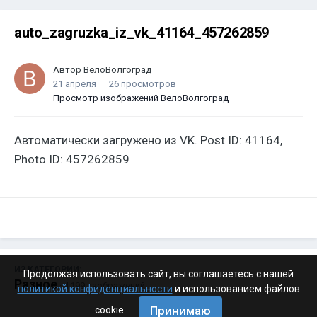
auto_zagruzka_iz_vk_41164_457262859
Автор
ВелоВолгоград
21 апреля
26 просмотров
Просмотр изображений ВелоВолгоград
Автоматически загружено из VK. Post ID: 41164,
Photo ID: 457262859
ИЗ КАТЕГОРИИ:
Продолжая использовать сайт, вы соглашаетесь с нашей
Разное
· 4 199 изображений
политикой конфиденциальности
и использованием файлов
Принимаю
cookie.