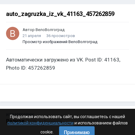
auto_zagruzka_iz_vk_41163_457262859
Автор
ВелоВолгоград
21 апреля
36 просмотров
Просмотр изображений ВелоВолгоград
Автоматически загружено из VK. Post ID: 41163,
Photo ID: 457262859
ИЗ КАТЕГОРИИ:
Продолжая использовать сайт, вы соглашаетесь с нашей
Разное
· 4 199 изображений
политикой конфиденциальности
и использованием файлов
Принимаю
cookie.