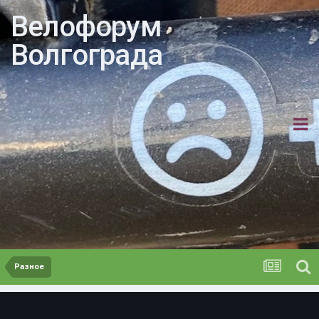
Велофорум
Волгограда
Разное