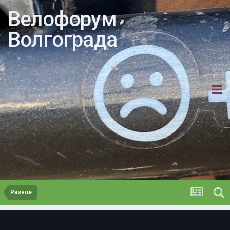
Велофорум
Волгограда
Разное