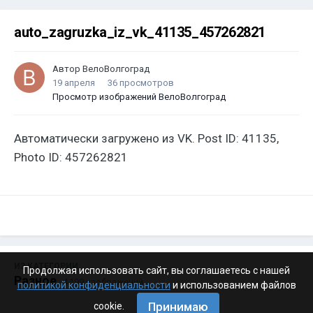
auto_zagruzka_iz_vk_41135_457262821
Автор
ВелоВолгоград
19 апреля
36 просмотров
Просмотр изображений ВелоВолгоград
Автоматически загружено из VK. Post ID: 41135,
Photo ID: 457262821
ИЗ КАТЕГОРИИ:
Продолжая использовать сайт, вы соглашаетесь с нашей
Разное
· 4 199 изображений
политикой конфиденциальности
и использованием файлов
Принимаю
cookie.