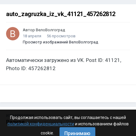
auto_zagruzka_iz_vk_41121_457262812
Автор
ВелоВолгоград
18 апреля
56 просмотров
Просмотр изображений ВелоВолгоград
Автоматически загружено из VK. Post ID: 41121,
Photo ID: 457262812
ИЗ КАТЕГОРИИ:
Продолжая использовать сайт, вы соглашаетесь с нашей
Разное
· 4 199 изображений
политикой конфиденциальности
и использованием файлов
Принимаю
cookie.