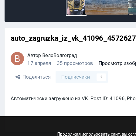
auto_zagruzka_iz_vk_41096_457262
Автор
ВелоВолгоград
17 апреля
35 просмотров
Просмотр изоб
Поделиться
Подписчики
0
Автоматически загружено из VK. Post ID: 41096, Ph
Продолжая использовать сайт, вы сог