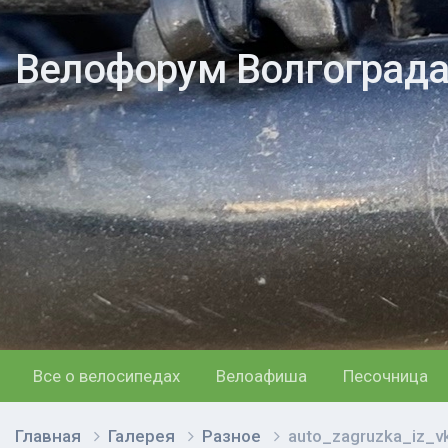
Велофорум Волгоград
Все о велосипедах
Велоафиша
Песочница
Главная
Галерея
Разное
auto_zagruzka_iz_