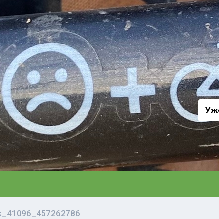
а
Уж
vk_41096_457262786