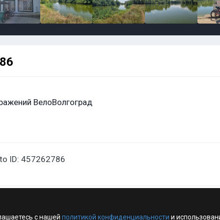
786
ражений ВелоВолгоград
oto ID: 457262786
лашаетесь с нашей
политикой конфиденциальности
и использован