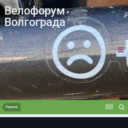
Велофорум
Волгограда
Разное