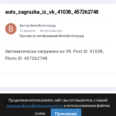
auto_zagruzka_iz_vk_41038_457262748
Автор
ВелоВолгоград
13 апреля
43 просмотра
Просмотр изображений ВелоВолгоград
Автоматически загружено из VK. Post ID: 41038,
Photo ID: 457262748
ИЗ КАТЕГОРИИ:
Продолжая использовать сайт, вы соглашаетесь с нашей
Разное
· 4 199 изображений
политикой конфиденциальности
и использованием файлов
Принимаю
cookie.