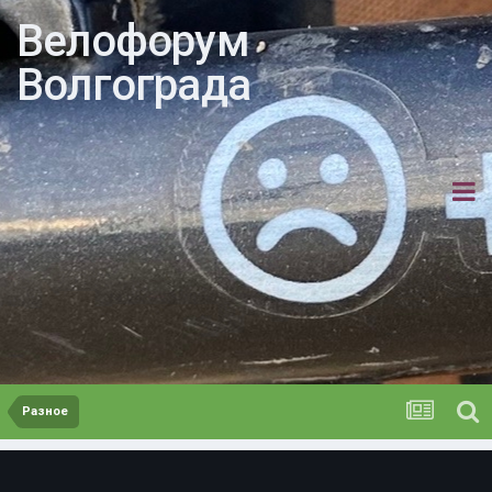
Велофорум
Волгограда
Разное