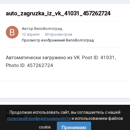
auto_zagruzka_iz_vk_41031_457262724
Автор
ВелоВолгоград
12 апреля
50 просмотров
Просмотр изображений ВелоВолгоград
Автоматически загружено из VK. Post ID: 41031,
Photo ID: 457262724
ИЗ КАТЕГОРИИ:
Продолжая использовать сайт, вы соглашаетесь с нашей
Разное
· 4 199 изображений
политикой конфиденциальности
и использованием файлов
Принимаю
cookie.