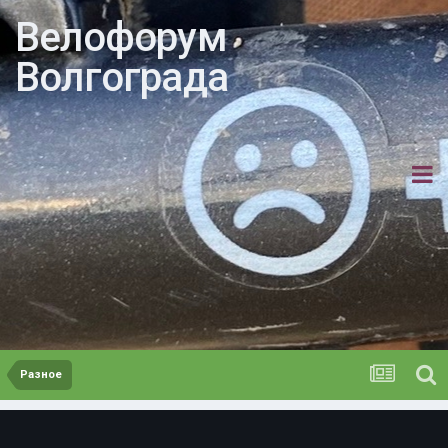
Велофорум
Волгограда
Разное