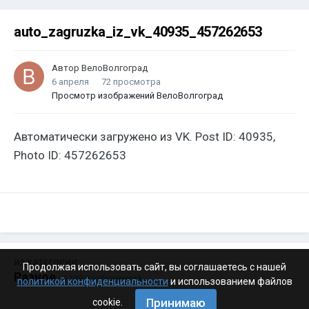
auto_zagruzka_iz_vk_40935_457262653
Автор
ВелоВолгоград
6 апреля
72 просмотра
Просмотр изображений ВелоВолгоград
Автоматически загружено из VK. Post ID: 40935,
Photo ID: 457262653
ИЗ КАТЕГОРИИ:
Продолжая использовать сайт, вы соглашаетесь с нашей
Разное
· 4 199 изображений
политикой конфиденциальности
и использованием файлов
Принимаю
cookie.