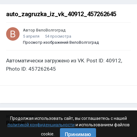
auto_zagruzka_iz_vk_40912_457262645
Автор
ВелоВолгоград
5 апреля
54 просмотра
Просмотр изображений ВелоВолгоград
Автоматически загружено из VK. Post ID: 40912,
Photo ID: 457262645
ИЗ КАТЕГОРИИ:
Продолжая использовать сайт, вы соглашаетесь с нашей
Разное
· 4 199 изображений
политикой конфиденциальности
и использованием файлов
Принимаю
cookie.