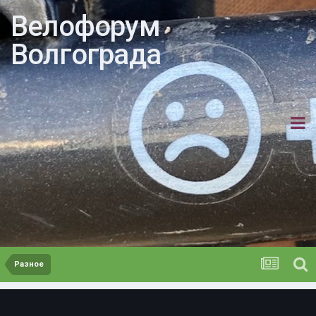
Велофорум
Волгограда
Разное