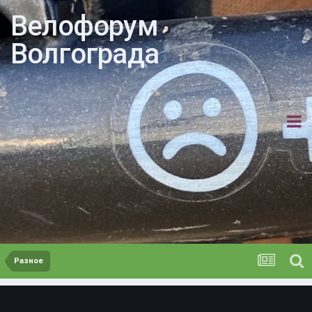
Велофорум
Волгограда
Разное