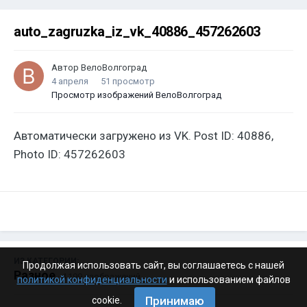
auto_zagruzka_iz_vk_40886_457262603
Автор
ВелоВолгоград
4 апреля
51 просмотр
Просмотр изображений ВелоВолгоград
Автоматически загружено из VK. Post ID: 40886,
Photo ID: 457262603
ИЗ КАТЕГОРИИ:
Продолжая использовать сайт, вы соглашаетесь с нашей
Разное
· 4 199 изображений
политикой конфиденциальности
и использованием файлов
Принимаю
cookie.