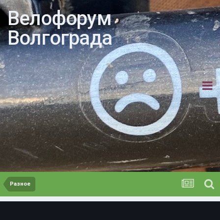
Велофорум
Волгограда
Разное