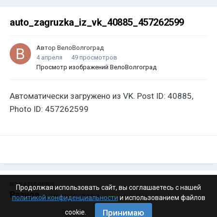
auto_zagruzka_iz_vk_40885_457262599
Автор
ВелоВолгоград
4 апреля
49 просмотров
Просмотр изображений ВелоВолгоград
Автоматически загружено из VK. Post ID: 40885,
Photo ID: 457262599
ИЗ КАТЕГОРИИ:
Продолжая использовать сайт, вы соглашаетесь с нашей
Разное
· 4 199 изображений
политикой конфиденциальности
и использованием файлов
Принимаю
cookie.