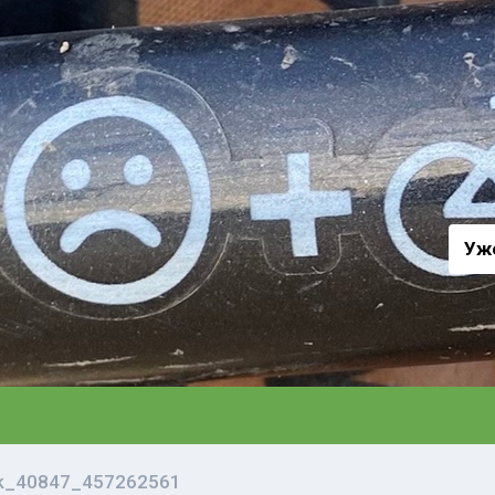
а
Уж
vk_40847_457262561