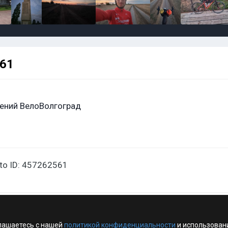
561
ений ВелоВолгоград
oto ID: 457262561
лашаетесь с нашей
политикой конфиденциальности
и использован