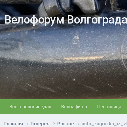
Велофорум Волгоград
Все о велосипедах
Велоафиша
Песочница
Главная
Галерея
Разное
auto_zagruzka_iz_