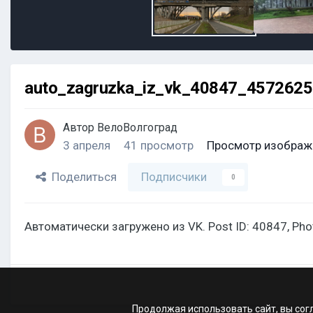
auto_zagruzka_iz_vk_40847_457262
Автор
ВелоВолгоград
3 апреля
41 просмотр
Просмотр изображ
Поделиться
Подписчики
0
Автоматически загружено из VK. Post ID: 40847, Ph
Продолжая использовать сайт, вы сог