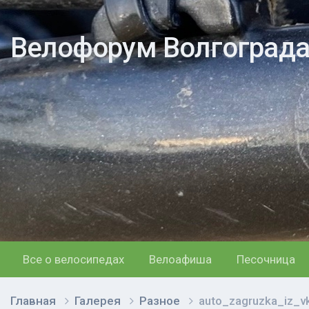
Велофорум Волгоград
Все о велосипедах
Велоафиша
Песочница
Главная
Галерея
Разное
auto_zagruzka_iz_