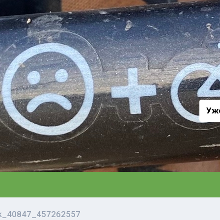
а
Уж
vk_40847_457262557