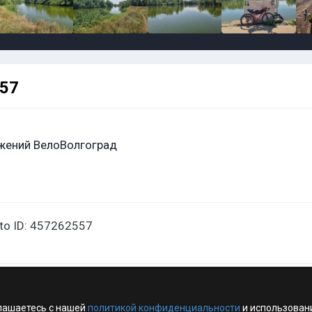
557
жений ВелоВолгоград
oto ID: 457262557
лашаетесь с нашей
политикой конфиденциальности
и использован