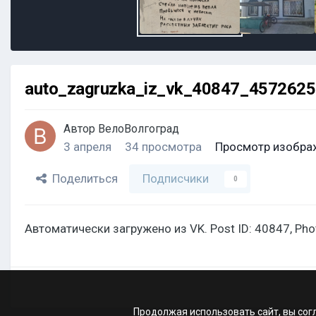
auto_zagruzka_iz_vk_40847_457262
Автор
ВелоВолгоград
3 апреля
34 просмотра
Просмотр изобра
Поделиться
Подписчики
0
Автоматически загружено из VK. Post ID: 40847, Ph
Продолжая использовать сайт, вы сог