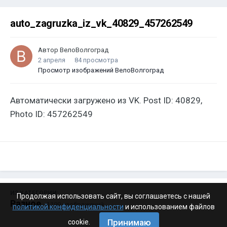
auto_zagruzka_iz_vk_40829_457262549
Автор
ВелоВолгоград
2 апреля
84 просмотра
Просмотр изображений ВелоВолгоград
Автоматически загружено из VK. Post ID: 40829,
Photo ID: 457262549
ИЗ КАТЕГОРИИ:
Продолжая использовать сайт, вы соглашаетесь с нашей
Разное
· 4 199 изображений
политикой конфиденциальности
и использованием файлов
Принимаю
cookie.