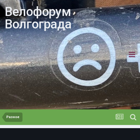
Велофорум
Волгограда
Разное