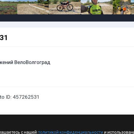
531
жений ВелоВолгоград
oto ID: 457262531
лашаетесь с нашей
политикой конфиденциальности
и использован