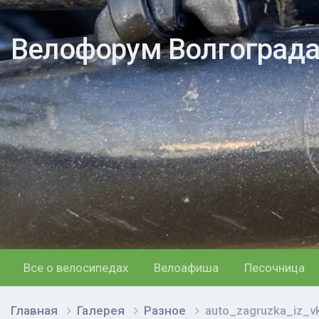
Велофорум Волгоград
Все о велосипедах
Велоафиша
Песочница
Главная
Галерея
Разное
auto_zagruzka_iz_