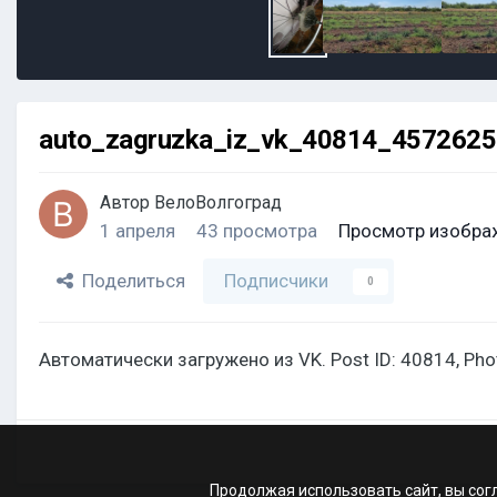
auto_zagruzka_iz_vk_40814_457262
Автор
ВелоВолгоград
1 апреля
43 просмотра
Просмотр изобра
Поделиться
Подписчики
0
Автоматически загружено из VK. Post ID: 40814, Ph
Продолжая использовать сайт, вы сог