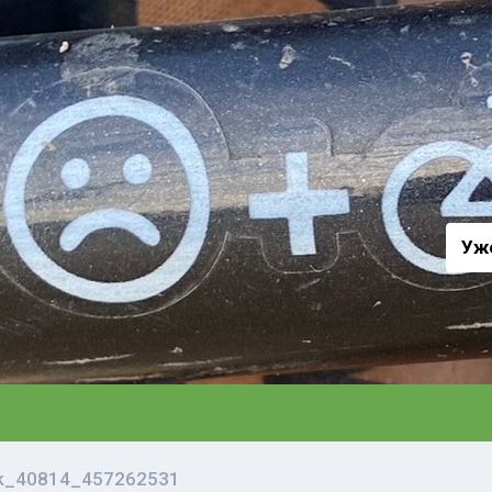
а
Уж
vk_40814_457262531