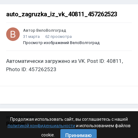
auto_zagruzka_iz_vk_40811_457262523
Автор
ВелоВолгоград
31 марта
62 просмотра
Просмотр изображений ВелоВолгоград
Автоматически загружено из VK. Post ID: 40811,
Photo ID: 457262523
ИЗ КАТЕГОРИИ:
Продолжая использовать сайт, вы соглашаетесь с нашей
Разное
· 4 199 изображений
политикой конфиденциальности
и использованием файлов
Принимаю
cookie.