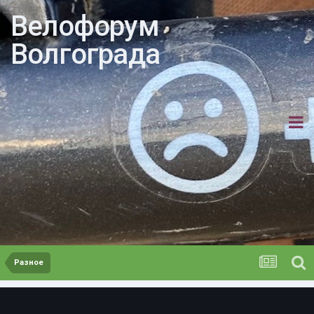
Велофорум
Волгограда
Разное