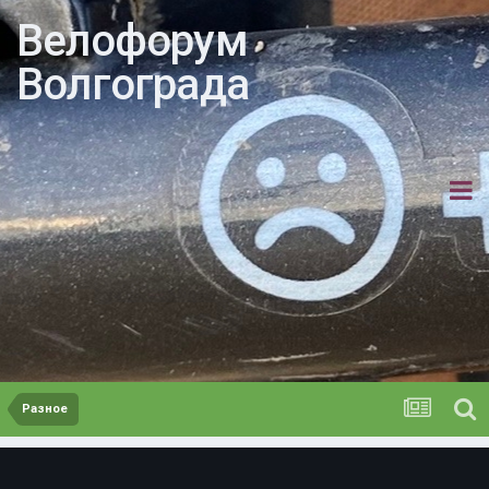
Велофорум
Волгограда
Разное