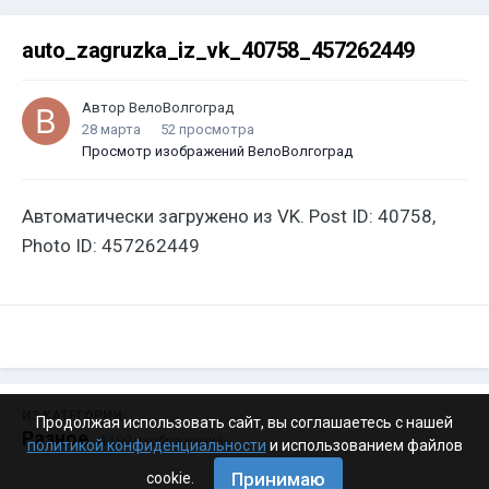
auto_zagruzka_iz_vk_40758_457262449
Автор
ВелоВолгоград
28 марта
52 просмотра
Просмотр изображений ВелоВолгоград
Автоматически загружено из VK. Post ID: 40758,
Photo ID: 457262449
ИЗ КАТЕГОРИИ:
Продолжая использовать сайт, вы соглашаетесь с нашей
Разное
· 4 199 изображений
политикой конфиденциальности
и использованием файлов
Принимаю
cookie.