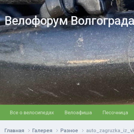
Велофорум Волгоград
Все о велосипедах
Велоафиша
Песочница
Главная
Галерея
Разное
auto_zagruzka_iz_