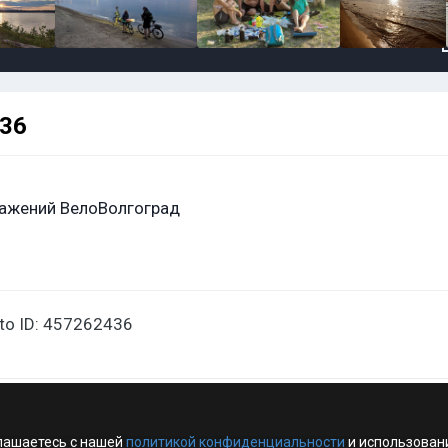
436
ажений ВелоВолгоград
oto ID: 457262436
лашаетесь с нашей
политикой конфиденциальности
и использован