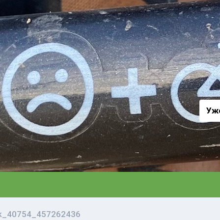
а
Уж
vk_40754_457262436