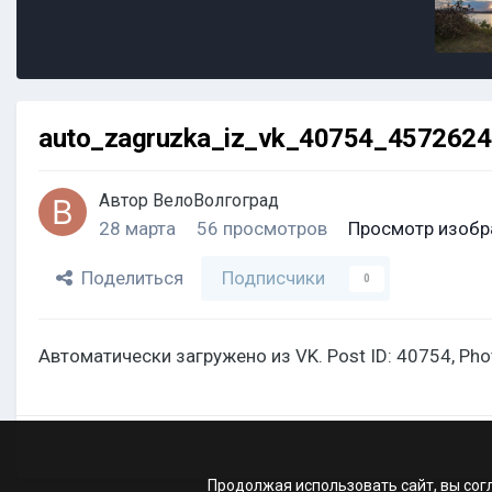
auto_zagruzka_iz_vk_40754_457262
Автор
ВелоВолгоград
28 марта
56 просмотров
Просмотр изобр
Поделиться
Подписчики
0
Автоматически загружено из VK. Post ID: 40754, Ph
Продолжая использовать сайт, вы сог