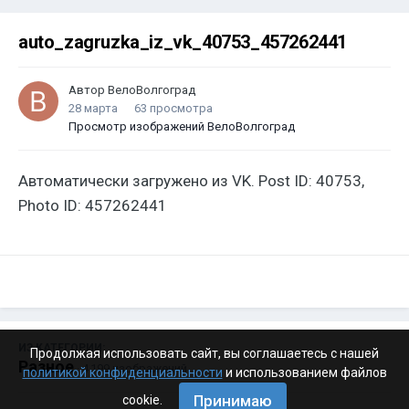
auto_zagruzka_iz_vk_40753_457262441
Автор
ВелоВолгоград
28 марта
63 просмотра
Просмотр изображений ВелоВолгоград
Автоматически загружено из VK. Post ID: 40753,
Photo ID: 457262441
ИЗ КАТЕГОРИИ:
Продолжая использовать сайт, вы соглашаетесь с нашей
Разное
· 4 199 изображений
политикой конфиденциальности
и использованием файлов
Принимаю
cookie.