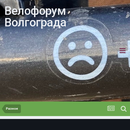
Велофорум
Волгограда
Разное