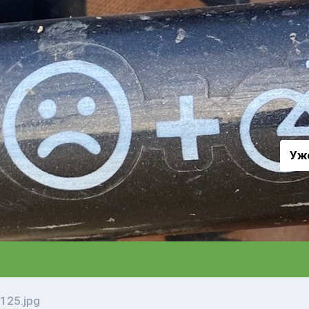
а
Уж
125.jpg