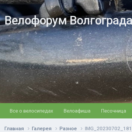
Велофорум Волгоград
Все о велосипедах
Велоафиша
Песочница
Главная
Галерея
Разное
IMG_20230702_181