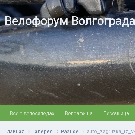
Велофорум Волгоград
Все о велосипедах
Велоафиша
Песочница
Главная
Галерея
Разное
auto_zagruzka_iz_