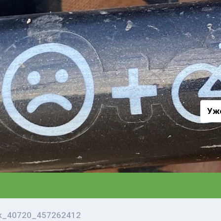
а
Уж
vk_40720_457262412