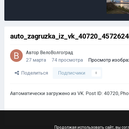
auto_zagruzka_iz_vk_40720_457262
Автор
ВелоВолгоград
27 марта
74 просмотра
Просмотр изобра
Поделиться
Подписчики
0
Автоматически загружено из VK. Post ID: 40720, Ph
Продолжая использовать сайт, вы сог