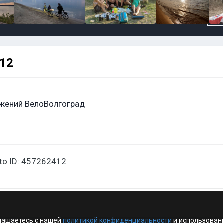
412
жений ВелоВолгоград
oto ID: 457262412
лашаетесь с нашей
политикой конфиденциальности
и использован