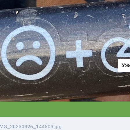
а
Уж
IMG_20230326_144503.jpg