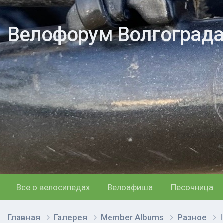
Велофорум Волгоград
Все о велосипедах
Велоафиша
Песочница
Главная
Галерея
Member Albums
Разное