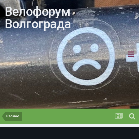
Велофорум
Волгограда
Разное