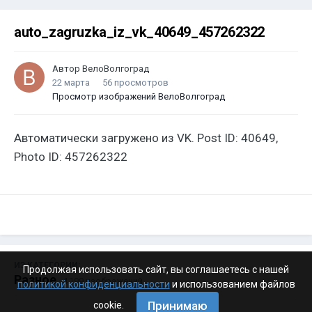
auto_zagruzka_iz_vk_40649_457262322
Автор
ВелоВолгоград
22 марта
56 просмотров
Просмотр изображений ВелоВолгоград
Автоматически загружено из VK. Post ID: 40649,
Photo ID: 457262322
ИЗ КАТЕГОРИИ:
Продолжая использовать сайт, вы соглашаетесь с нашей
Разное
· 4 199 изображений
политикой конфиденциальности
и использованием файлов
Принимаю
cookie.