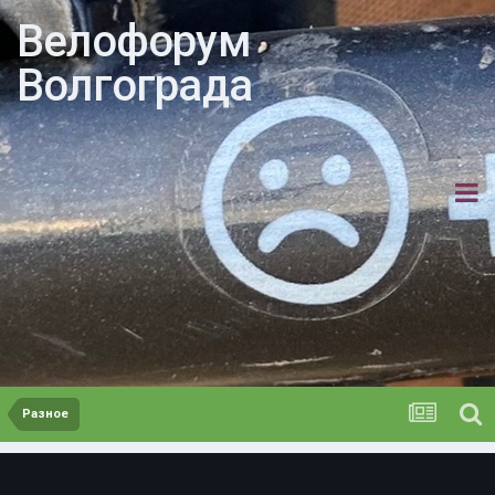
Велофорум
Волгограда
Разное