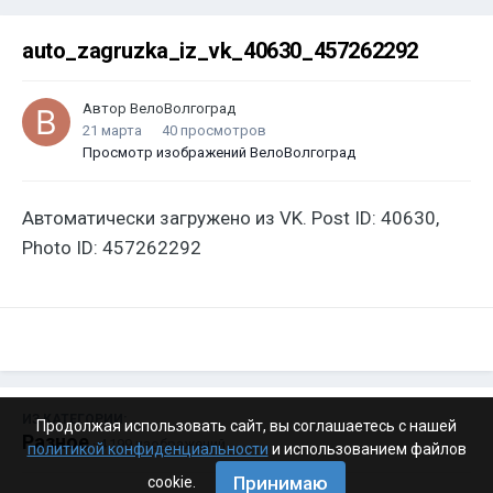
auto_zagruzka_iz_vk_40630_457262292
Автор
ВелоВолгоград
21 марта
40 просмотров
Просмотр изображений ВелоВолгоград
Автоматически загружено из VK. Post ID: 40630,
Photo ID: 457262292
ИЗ КАТЕГОРИИ:
Продолжая использовать сайт, вы соглашаетесь с нашей
Разное
· 4 199 изображений
политикой конфиденциальности
и использованием файлов
Принимаю
cookie.