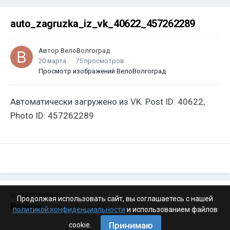
auto_zagruzka_iz_vk_40622_457262289
Автор
ВелоВолгоград
20 марта
75 просмотров
Просмотр изображений ВелоВолгоград
Автоматически загружено из VK. Post ID: 40622,
Photo ID: 457262289
ИЗ КАТЕГОРИИ:
Продолжая использовать сайт, вы соглашаетесь с нашей
Разное
· 4 199 изображений
политикой конфиденциальности
и использованием файлов
Принимаю
cookie.