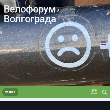
Велофорум
Волгограда
Разное