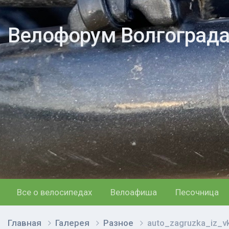
Велофорум Волгоград
Все о велосипедах
Велоафиша
Песочница
Главная
Галерея
Разное
auto_zagruzka_iz_