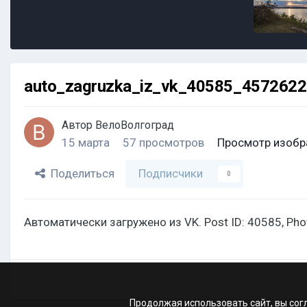
auto_zagruzka_iz_vk_40585_457262
Автор
ВелоВолгоград
15 марта
57 просмотров
Просмотр изобр
Поделиться
Подписчики
0
Автоматически загружено из VK. Post ID: 40585, Ph
Продолжая использовать сайт, вы сог