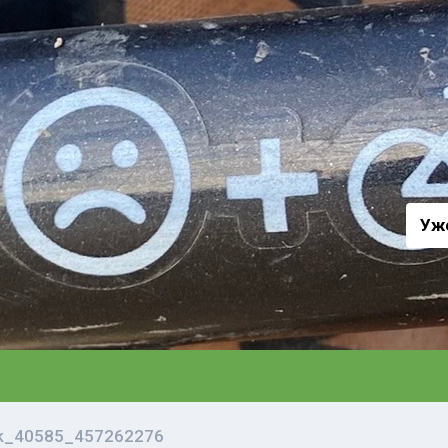
а
Уж
vk_40585_457262276