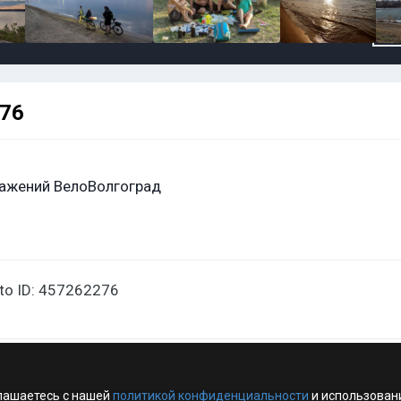
276
ажений ВелоВолгоград
oto ID: 457262276
лашаетесь с нашей
политикой конфиденциальности
и использован