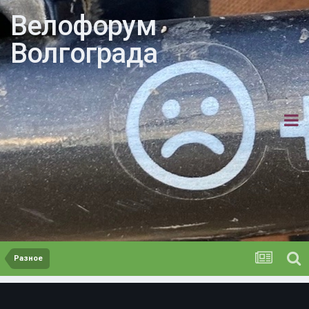
Велофорум
Волгограда
Разное