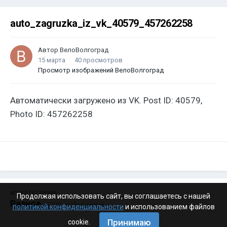
auto_zagruzka_iz_vk_40579_457262258
Автор
ВелоВолгоград
15 марта
40 просмотров
Просмотр изображений ВелоВолгоград
Автоматически загружено из VK. Post ID: 40579,
Photo ID: 457262258
ИЗ КАТЕГОРИИ:
Продолжая использовать сайт, вы соглашаетесь с нашей
Разное
· 4 199 изображений
политикой конфиденциальности
и использованием файлов
Принимаю
cookie.