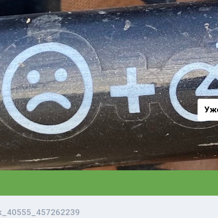
а
Уж
vk_40555_457262239