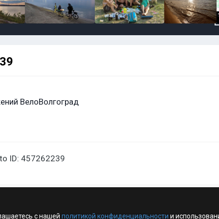
239
ений ВелоВолгоград
oto ID: 457262239
лашаетесь с нашей
политикой конфиденциальности
и использован