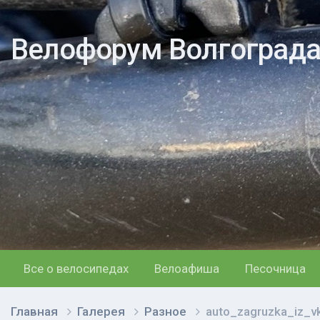
Велофорум Волгоград
Все о велосипедах
Велоафиша
Песочница
Главная
Галерея
Разное
auto_zagruzka_iz_