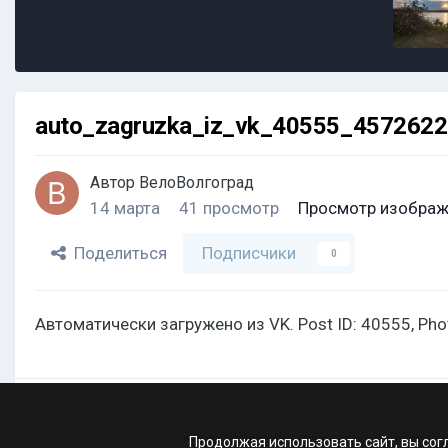
auto_zagruzka_iz_vk_40555_457262
Автор
ВелоВолгоград
14 марта
41 просмотр
Просмотр изображ
Поделиться
Подписчики
0
Автоматически загружено из VK. Post ID: 40555, Ph
Продолжая использовать сайт, вы сог