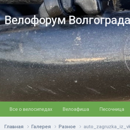
Велофорум Волгоград
Все о велосипедах
Велоафиша
Песочница
Главная
Галерея
Разное
auto_zagruzka_iz_