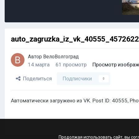
auto_zagruzka_iz_vk_40555_457262
Автор
ВелоВолгоград
14 марта
61 просмотр
Просмотр изображ
Поделиться
Подписчики
0
Автоматически загружено из VK. Post ID: 40555, Ph
Продолжая использовать сайт, вы сог