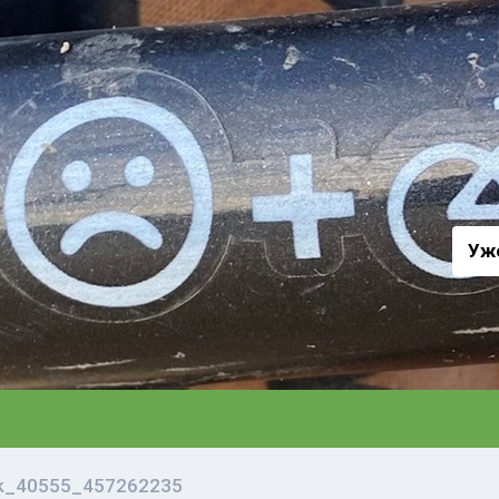
а
Уж
vk_40555_457262235