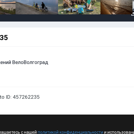
235
ений ВелоВолгоград
oto ID: 457262235
лашаетесь с нашей
политикой конфиденциальности
и использован