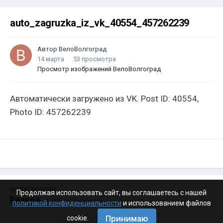
auto_zagruzka_iz_vk_40554_457262239
Автор
ВелоВолгоград
14 марта
53 просмотра
Просмотр изображений ВелоВолгоград
Автоматически загружено из VK. Post ID: 40554,
Photo ID: 457262239
ИЗ КАТЕГОРИИ:
Продолжая использовать сайт, вы соглашаетесь с нашей
Разное
· 4 199 изображений
политикой конфиденциальности
и использованием файлов
Принимаю
cookie.