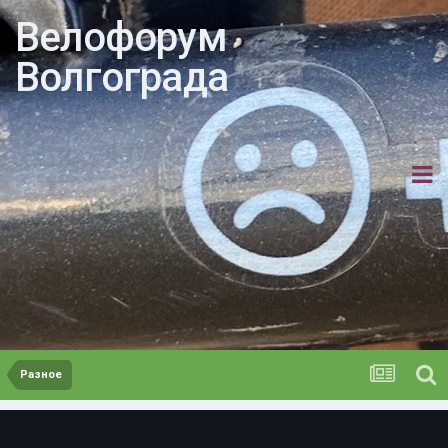
Велофорум
Волгограда
Разное