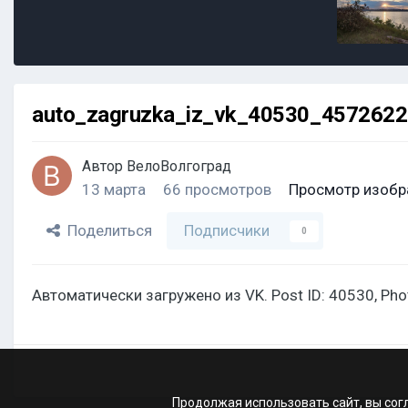
auto_zagruzka_iz_vk_40530_457262
Автор
ВелоВолгоград
13 марта
66 просмотров
Просмотр изобр
Поделиться
Подписчики
0
Автоматически загружено из VK. Post ID: 40530, Ph
Продолжая использовать сайт, вы сог