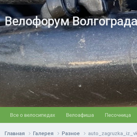
Велофорум Волгоград
Все о велосипедах
Велоафиша
Песочница
Главная
Галерея
Разное
auto_zagruzka_iz_