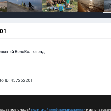
201
ажений ВелоВолгоград
oto ID: 457262201
лашаетесь с нашей
политикой конфиденциальности
и использован