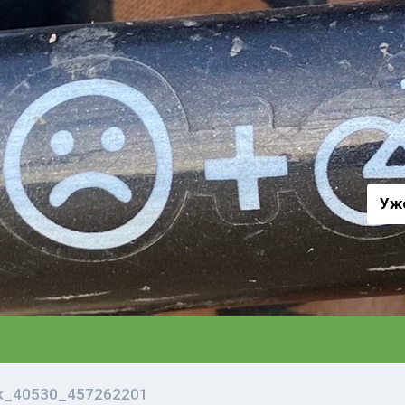
а
Уж
vk_40530_457262201