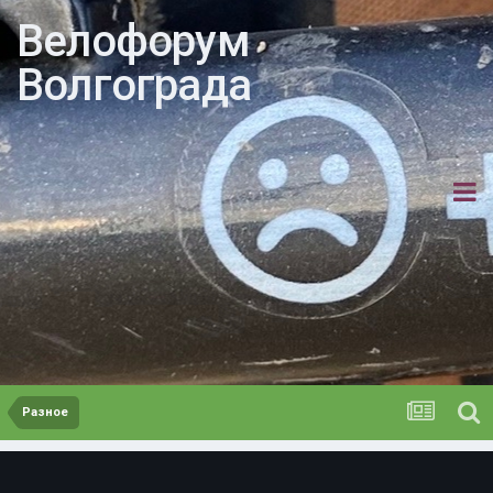
Велофорум
Волгограда
Разное