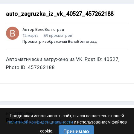
auto_zagruzka_iz_vk_40527_457262188
Автор
ВелоВолгоград
12 марта
69 просмотров
Просмотр изображений ВелоВолгоград
Автоматически загружено из VK. Post ID: 40527,
Photo ID: 457262188
ИЗ КАТЕГОРИИ:
Продолжая использовать сайт, вы соглашаетесь с нашей
Разное
· 4 199 изображений
политикой конфиденциальности
и использованием файлов
Принимаю
cookie.