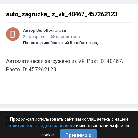
auto_zagruzka_iz_vk_40467_457262123
Автор
ВелоВолгоград
26 февраля
58 просмотров
Просмотр изображений ВелоВолгоград
Автоматически загружено из VK. Post ID: 40467,
Photo ID: 457262123
ИЗ КАТЕГОРИИ:
Продолжая использовать сайт, вы соглашаетесь с нашей
Разное
· 4 199 изображений
политикой конфиденциальности
и использованием файлов
Принимаю
cookie.