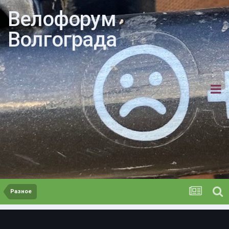
Велофорум
Волгограда
Разное