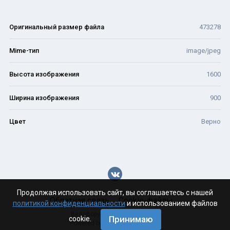
Оригинальный размер файла
473278
Mime-тип
image/jpeg
Высота изображения
1600
Ширина изображения
900
Цвет
Верно
Продолжая использовать сайт, вы соглашаетесь с нашей
Обратная связь
Cookie-файлы
политикой конфиденциальности
и использованием файлов
Велофорум Волгограда - 2026
Принимаю
cookie.
Powered by Invision Community