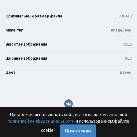
Оригинальный размер файла
330140
Mime-тип
image/jpeg
Высота изображения
1280
Ширина изображения
960
Цвет
Верно
Продолжая использовать сайт, вы соглашаетесь с нашей
Обратная связь
Cookie-файлы
политикой конфиденциальности
и использованием файлов
Велофорум Волгограда - 2026
Принимаю
cookie.
Powered by Invision Community