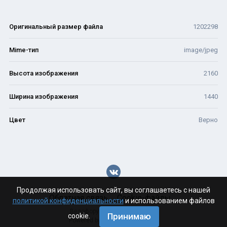
Оригинальный размер файла
1202298
Mime-тип
image/jpeg
Высота изображения
2160
Ширина изображения
1440
Цвет
Верно
Продолжая использовать сайт, вы соглашаетесь с нашей
Обратная связь
Cookie-файлы
политикой конфиденциальности
и использованием файлов
Велофорум Волгограда - 2026
Принимаю
cookie.
Powered by Invision Community