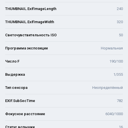
THUMBNAIL.ExifImageLength
240
THUMBNAIL.ExifImageWidth
320
Светочувствительность ISO
50
Программа экспозиции
Нормальная
Число F
190/100
Выдержка
1/355
Тип сенсора
Неопределённый
EXIF.SubSecTime
782
Фокусное расстояние
6040/1000
Статус вспышки
16