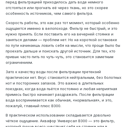
перед фильтрацией приходилось дать воде немного
отстояться или прогнать её через ткань, но это скорее
особенность источников, чем самого фильтра.
Скорость работы, это как раз тот момент, который особенно
ощущается именно в велопоходе. Фильтр не быстрый, и это
нужно принять. Если поставить его на вечерней стоянке и
заняться делами — проблем нет. Но на короткой остановке
по пути начинаешь ловить себя на мысли, что проще было бы
проехать дальше и поискать другой источник. Для тех, кто
привык часто пить по чуть-чуть, это становится заметным
ограничением.
Зато к качеству воды после фильтрации претензий
практически нет. Вкус становится нейтральным, без болотных
нот и посторонних запахов. Это важно в длительных
поездках, когда вода пьётся постоянно и любая неприятная
примесь быстро начинает раздражать. После фильтрации
вода воспринимается как обычная, «нормальная», и это,
пожалуй, главный плюс В300.
В практическом использовании складывается довольно
чёткое ощущение. Аквафор Универсал В300 — это фильтр,
который лучше всего чувствует себя на стоянке или в