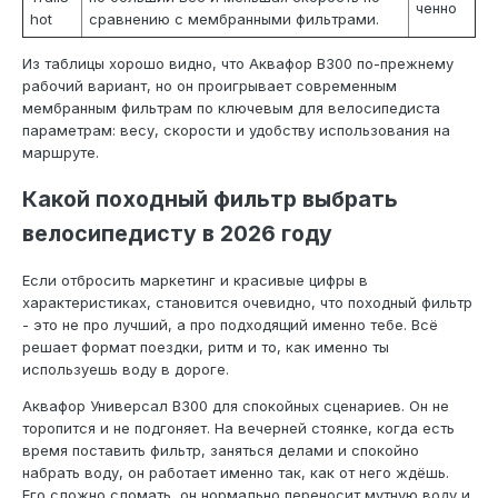
ченно
hot
сравнению с мембранными фильтрами.
Из таблицы хорошо видно, что Аквафор В300 по-прежнему
рабочий вариант, но он проигрывает современным
мембранным фильтрам по ключевым для велосипедиста
параметрам: весу, скорости и удобству использования на
маршруте.
Какой походный фильтр выбрать
велосипедисту в 2026 году
Если отбросить маркетинг и красивые цифры в
характеристиках, становится очевидно, что походный фильтр
- это не про лучший, а про подходящий именно тебе. Всё
решает формат поездки, ритм и то, как именно ты
используешь воду в дороге.
Аквафор Универсал В300 для спокойных сценариев. Он не
торопится и не подгоняет. На вечерней стоянке, когда есть
время поставить фильтр, заняться делами и спокойно
набрать воду, он работает именно так, как от него ждёшь.
Его сложно сломать, он нормально переносит мутную воду и