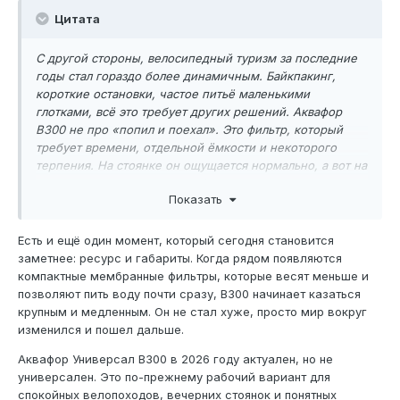
Цитата
С другой стороны, велосипедный туризм за последние
годы стал гораздо более динамичным. Байкпакинг,
короткие остановки, частое питьё маленькими
глотками, всё это требует других решений. Аквафор
В300 не про «попил и поехал». Это фильтр, который
требует времени, отдельной ёмкости и некоторого
терпения. На стоянке он ощущается нормально, а вот на
маршруте — уже не так удобно.
Показать
Есть и ещё один момент, который сегодня становится
заметнее: ресурс и габариты. Когда рядом появляются
компактные мембранные фильтры, которые весят меньше и
позволяют пить воду почти сразу, В300 начинает казаться
крупным и медленным. Он не стал хуже, просто мир вокруг
изменился и пошел дальше.
Аквафор Универсал В300 в 2026 году актуален, но не
универсален. Это по-прежнему рабочий вариант для
спокойных велопоходов, вечерних стоянок и понятных