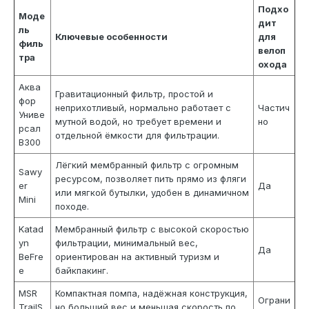
Подхо
Моде
дит
ль
Ключевые особенности
для
филь
велоп
тра
охода
Аква
Гравитационный фильтр, простой и
фор
неприхотливый, нормально работает с
Частич
Униве
мутной водой, но требует времени и
но
рсал
отдельной ёмкости для фильтрации.
В300
Лёгкий мембранный фильтр с огромным
Sawy
ресурсом, позволяет пить прямо из фляги
er
Да
или мягкой бутылки, удобен в динамичном
Mini
походе.
Katad
Мембранный фильтр с высокой скоростью
yn
фильтрации, минимальный вес,
Да
BeFre
ориентирован на активный туризм и
e
байкпакинг.
MSR
Компактная помпа, надёжная конструкция,
Ограни
TrailS
но больший вес и меньшая скорость по