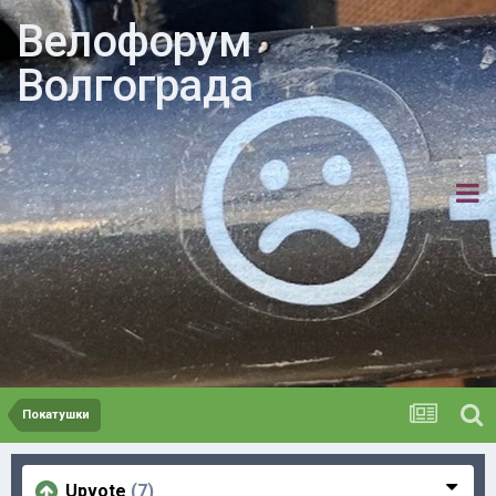
Велофорум
Волгограда
Покатушки
Upvote
(7)