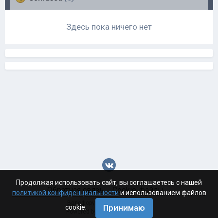
Здесь пока ничего нет
Продолжая использовать сайт, вы соглашаетесь с нашей
Обратная связь
Cookie-файлы
политикой конфиденциальности
и использованием файлов
Велофорум Волгограда - 2026
Принимаю
cookie.
Powered by Invision Community