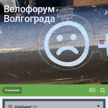
Велофорум
Волгограда
Покатушки
Confused
(0)