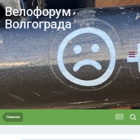
Велофорум
Волгограда
Главная