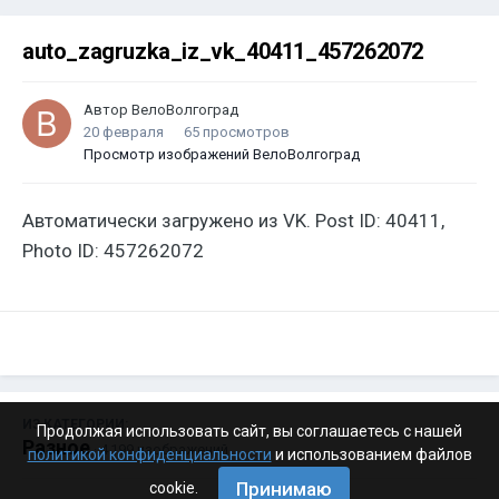
auto_zagruzka_iz_vk_40411_457262072
Автор
ВелоВолгоград
20 февраля
65 просмотров
Просмотр изображений ВелоВолгоград
Автоматически загружено из VK. Post ID: 40411,
Photo ID: 457262072
ИЗ КАТЕГОРИИ:
Продолжая использовать сайт, вы соглашаетесь с нашей
Разное
· 4 199 изображений
политикой конфиденциальности
и использованием файлов
Принимаю
cookie.