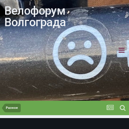
Велофорум
Волгограда
Разное