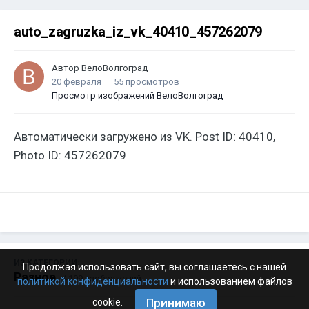
auto_zagruzka_iz_vk_40410_457262079
Автор
ВелоВолгоград
20 февраля
55 просмотров
Просмотр изображений ВелоВолгоград
Автоматически загружено из VK. Post ID: 40410,
Photo ID: 457262079
ИЗ КАТЕГОРИИ:
Продолжая использовать сайт, вы соглашаетесь с нашей
Разное
· 4 199 изображений
политикой конфиденциальности
и использованием файлов
Принимаю
cookie.