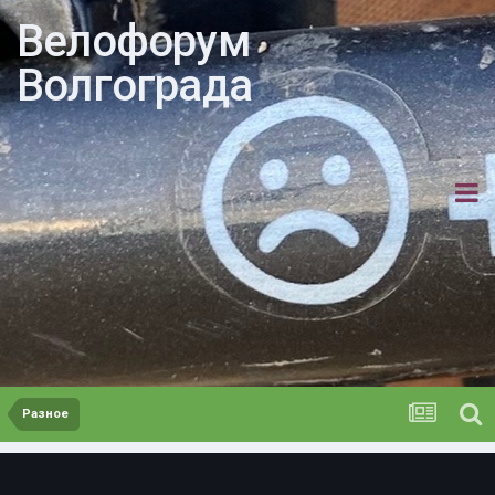
Велофорум
Волгограда
Разное