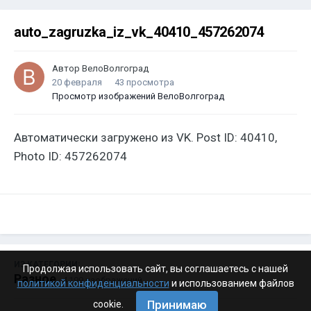
auto_zagruzka_iz_vk_40410_457262074
Автор
ВелоВолгоград
20 февраля
43 просмотра
Просмотр изображений ВелоВолгоград
Автоматически загружено из VK. Post ID: 40410,
Photo ID: 457262074
ИЗ КАТЕГОРИИ:
Продолжая использовать сайт, вы соглашаетесь с нашей
Разное
· 4 199 изображений
политикой конфиденциальности
и использованием файлов
Принимаю
cookie.