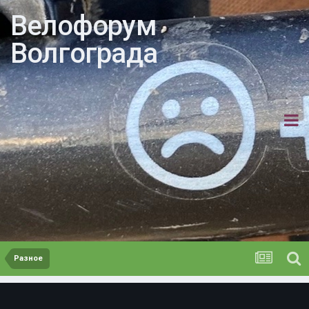
Велофорум
Волгограда
Разное