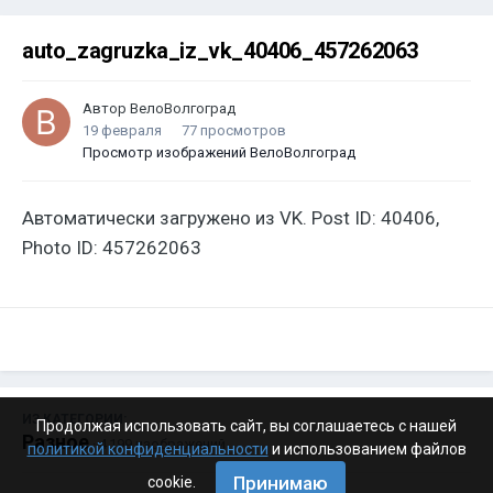
auto_zagruzka_iz_vk_40406_457262063
Автор
ВелоВолгоград
19 февраля
77 просмотров
Просмотр изображений ВелоВолгоград
Автоматически загружено из VK. Post ID: 40406,
Photo ID: 457262063
ИЗ КАТЕГОРИИ:
Продолжая использовать сайт, вы соглашаетесь с нашей
Разное
· 4 199 изображений
политикой конфиденциальности
и использованием файлов
Принимаю
cookie.