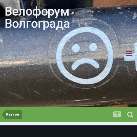
Велофорум
Волгограда
Разное