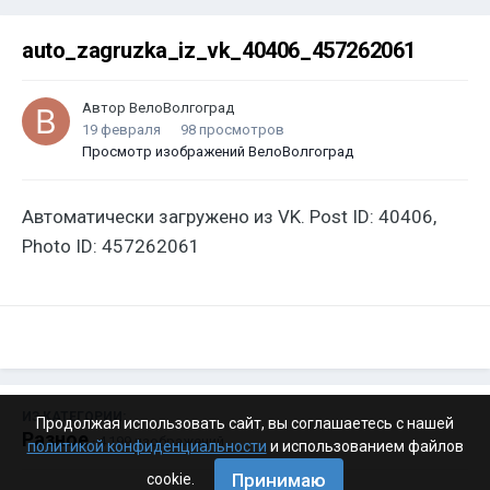
auto_zagruzka_iz_vk_40406_457262061
Автор
ВелоВолгоград
19 февраля
98 просмотров
Просмотр изображений ВелоВолгоград
Автоматически загружено из VK. Post ID: 40406,
Photo ID: 457262061
ИЗ КАТЕГОРИИ:
Продолжая использовать сайт, вы соглашаетесь с нашей
Разное
· 4 199 изображений
политикой конфиденциальности
и использованием файлов
Принимаю
cookie.