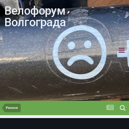
Велофорум
Волгограда
Разное